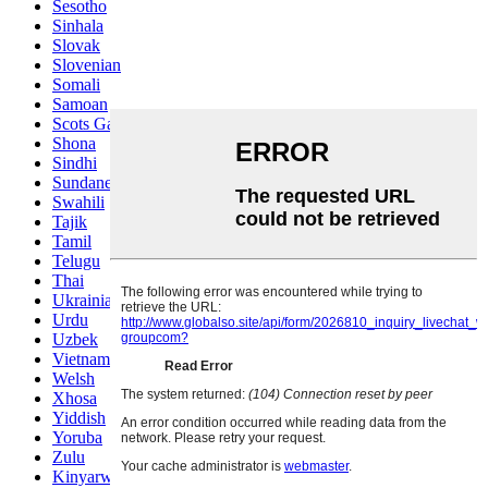
Sesotho
Sinhala
Slovak
Slovenian
Somali
Samoan
Scots Gaelic
Shona
Sindhi
Sundanese
Swahili
Tajik
Tamil
Telugu
Thai
Ukrainian
Urdu
Uzbek
Vietnamese
Welsh
Xhosa
Yiddish
Yoruba
Zulu
Kinyarwanda