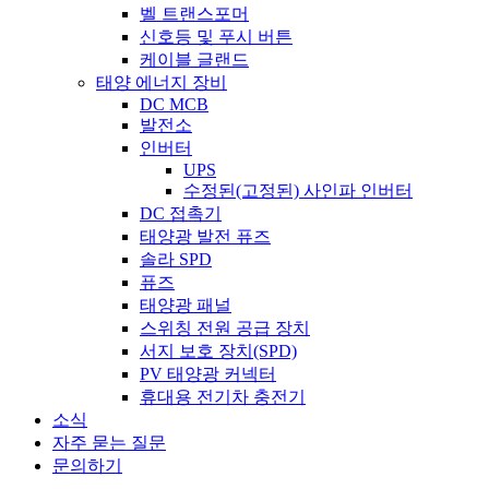
벨 트랜스포머
신호등 및 푸시 버튼
케이블 글랜드
태양 에너지 장비
DC MCB
발전소
인버터
UPS
수정된(고정된) 사인파 인버터
DC 접촉기
태양광 발전 퓨즈
솔라 SPD
퓨즈
태양광 패널
스위칭 전원 공급 장치
서지 보호 장치(SPD)
PV 태양광 커넥터
휴대용 전기차 충전기
소식
자주 묻는 질문
문의하기