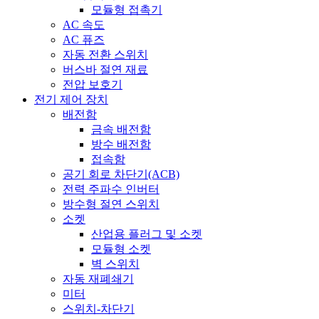
모듈형 접촉기
AC 속도
AC 퓨즈
자동 전환 스위치
버스바 절연 재료
전압 보호기
전기 제어 장치
배전함
금속 배전함
방수 배전함
접속함
공기 회로 차단기(ACB)
전력 주파수 인버터
방수형 절연 스위치
소켓
산업용 플러그 및 소켓
모듈형 소켓
벽 스위치
자동 재폐쇄기
미터
스위치-차단기