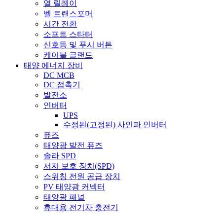
열 릴레이
벨 트랜스포머
시간 전환
소프트 스타터
신호등 및 푸시 버튼
케이블 글랜드
태양 에너지 장비
DC MCB
DC 접촉기
발전소
인버터
UPS
수정된(고정된) 사인파 인버터
퓨즈
태양광 발전 퓨즈
솔라 SPD
서지 보호 장치(SPD)
스위칭 전원 공급 장치
PV 태양광 커넥터
태양광 패널
휴대용 전기차 충전기