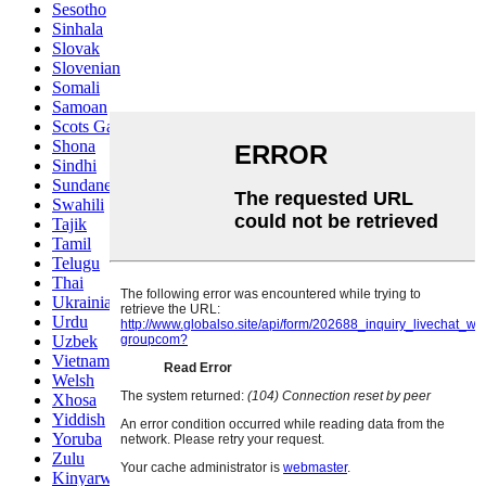
Sesotho
Sinhala
Slovak
Slovenian
Somali
Samoan
Scots Gaelic
Shona
Sindhi
Sundanese
Swahili
Tajik
Tamil
Telugu
Thai
Ukrainian
Urdu
Uzbek
Vietnamese
Welsh
Xhosa
Yiddish
Yoruba
Zulu
Kinyarwanda