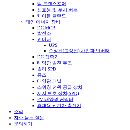
벨 트랜스포머
신호등 및 푸시 버튼
케이블 글랜드
태양 에너지 장비
DC MCB
발전소
인버터
UPS
수정된(고정된) 사인파 인버터
DC 접촉기
태양광 발전 퓨즈
솔라 SPD
퓨즈
태양광 패널
스위칭 전원 공급 장치
서지 보호 장치(SPD)
PV 태양광 커넥터
휴대용 전기차 충전기
소식
자주 묻는 질문
문의하기