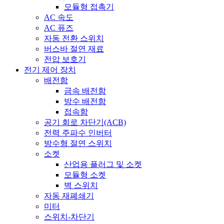
모듈형 접촉기
AC 속도
AC 퓨즈
자동 전환 스위치
버스바 절연 재료
전압 보호기
전기 제어 장치
배전함
금속 배전함
방수 배전함
접속함
공기 회로 차단기(ACB)
전력 주파수 인버터
방수형 절연 스위치
소켓
산업용 플러그 및 소켓
모듈형 소켓
벽 스위치
자동 재폐쇄기
미터
스위치-차단기