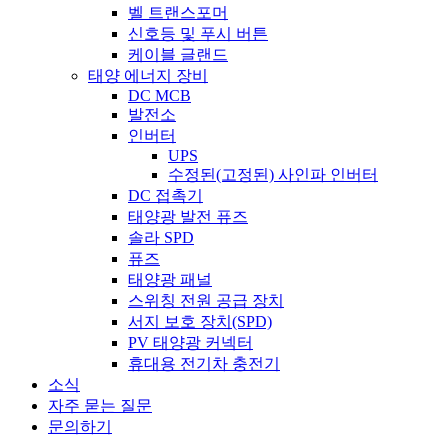
벨 트랜스포머
신호등 및 푸시 버튼
케이블 글랜드
태양 에너지 장비
DC MCB
발전소
인버터
UPS
수정된(고정된) 사인파 인버터
DC 접촉기
태양광 발전 퓨즈
솔라 SPD
퓨즈
태양광 패널
스위칭 전원 공급 장치
서지 보호 장치(SPD)
PV 태양광 커넥터
휴대용 전기차 충전기
소식
자주 묻는 질문
문의하기