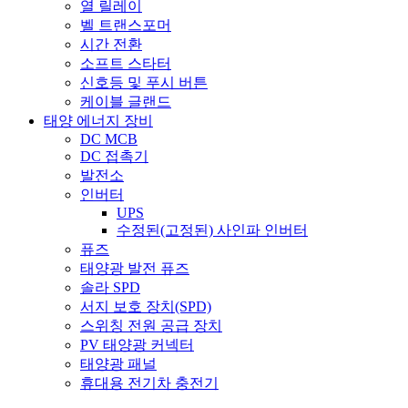
열 릴레이
벨 트랜스포머
시간 전환
소프트 스타터
신호등 및 푸시 버튼
케이블 글랜드
태양 에너지 장비
DC MCB
DC 접촉기
발전소
인버터
UPS
수정된(고정된) 사인파 인버터
퓨즈
태양광 발전 퓨즈
솔라 SPD
서지 보호 장치(SPD)
스위칭 전원 공급 장치
PV 태양광 커넥터
태양광 패널
휴대용 전기차 충전기