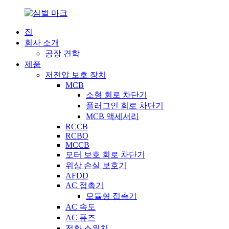
집
회사 소개
공장 견학
제품
저전압 보호 장치
MCB
소형 회로 차단기
플러그인 회로 차단기
MCB 액세서리
RCCB
RCBO
MCCB
모터 보호 회로 차단기
위상 손실 보호기
AFDD
AC 접촉기
모듈형 접촉기
AC 속도
AC 퓨즈
전환 스위치