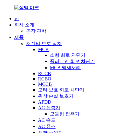
집
회사 소개
공장 견학
제품
저전압 보호 장치
MCB
소형 회로 차단기
플러그인 회로 차단기
MCB 액세서리
RCCB
RCBO
MCCB
모터 보호 회로 차단기
위상 손실 보호기
AFDD
AC 접촉기
모듈형 접촉기
AC 속도
AC 퓨즈
전환 스위치