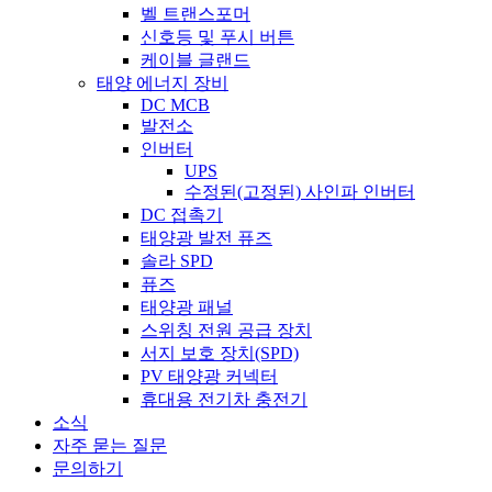
벨 트랜스포머
신호등 및 푸시 버튼
케이블 글랜드
태양 에너지 장비
DC MCB
발전소
인버터
UPS
수정된(고정된) 사인파 인버터
DC 접촉기
태양광 발전 퓨즈
솔라 SPD
퓨즈
태양광 패널
스위칭 전원 공급 장치
서지 보호 장치(SPD)
PV 태양광 커넥터
휴대용 전기차 충전기
소식
자주 묻는 질문
문의하기