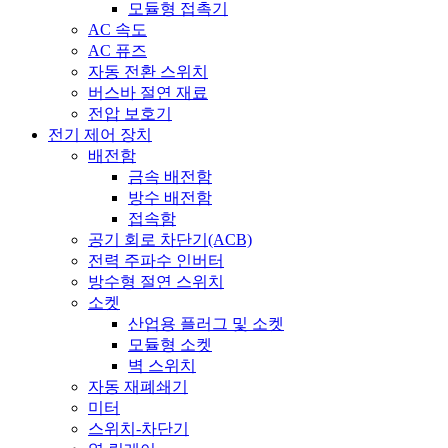
모듈형 접촉기
AC 속도
AC 퓨즈
자동 전환 스위치
버스바 절연 재료
전압 보호기
전기 제어 장치
배전함
금속 배전함
방수 배전함
접속함
공기 회로 차단기(ACB)
전력 주파수 인버터
방수형 절연 스위치
소켓
산업용 플러그 및 소켓
모듈형 소켓
벽 스위치
자동 재폐쇄기
미터
스위치-차단기