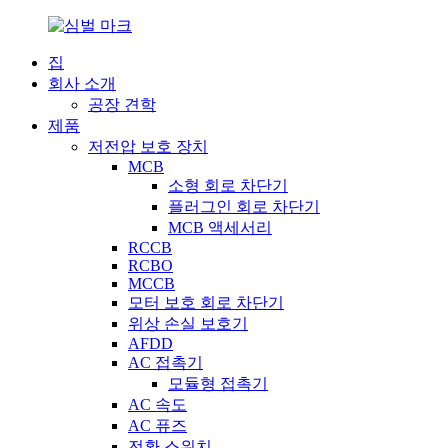
집
회사 소개
공장 견학
제품
저전압 보호 장치
MCB
소형 회로 차단기
플러그인 회로 차단기
MCB 액세서리
RCCB
RCBO
MCCB
모터 보호 회로 차단기
위상 손실 보호기
AFDD
AC 접촉기
모듈형 접촉기
AC 속도
AC 퓨즈
전환 스위치