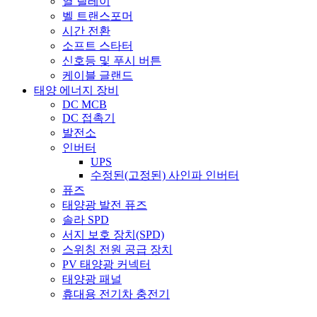
열 릴레이
벨 트랜스포머
시간 전환
소프트 스타터
신호등 및 푸시 버튼
케이블 글랜드
태양 에너지 장비
DC MCB
DC 접촉기
발전소
인버터
UPS
수정된(고정된) 사인파 인버터
퓨즈
태양광 발전 퓨즈
솔라 SPD
서지 보호 장치(SPD)
스위칭 전원 공급 장치
PV 태양광 커넥터
태양광 패널
휴대용 전기차 충전기