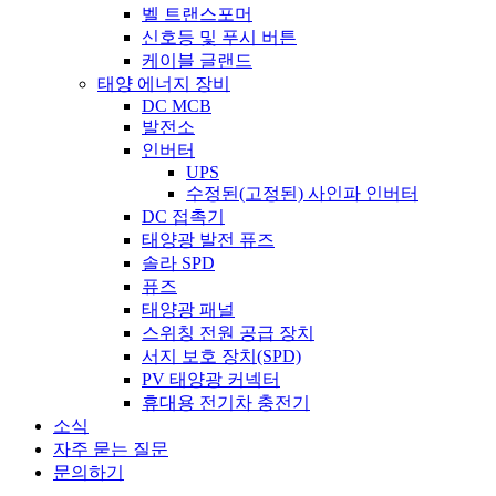
벨 트랜스포머
신호등 및 푸시 버튼
케이블 글랜드
태양 에너지 장비
DC MCB
발전소
인버터
UPS
수정된(고정된) 사인파 인버터
DC 접촉기
태양광 발전 퓨즈
솔라 SPD
퓨즈
태양광 패널
스위칭 전원 공급 장치
서지 보호 장치(SPD)
PV 태양광 커넥터
휴대용 전기차 충전기
소식
자주 묻는 질문
문의하기